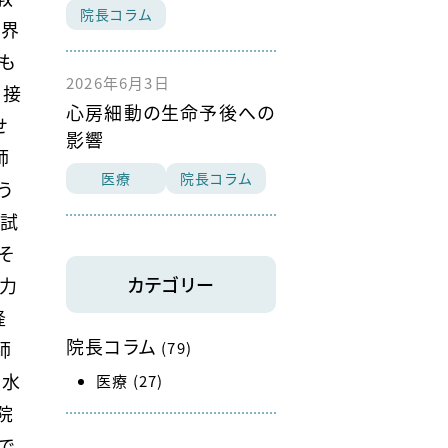
院長コラム
世界
も
2026年6月3日
と接
心房細動の生命予後への
せ
影響
師
医療
院長コラム
う
家試
そ
カテゴリー
い力
隆
院長コラム
師
(79)
、水
医療
(27)
院
で