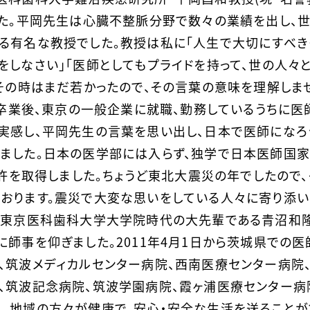
した。平岡先生は心臓不整脈分野で数々の業績を出し、
る有名な教授でした。教授は私に「人生で大切にすべき
をしなさい」「医師としてもプライドを持って、世の人々
。その時はまだ若かったので、その言葉の意味を理解しま
を卒業後、東京の一般企業に就職、勤務しているうちに医
実感し、平岡先生の言葉を思い出し、日本で医師になろ
ました。日本の医学部には入らず、独学で日本医師国
免許を取得しました。ちょうど東北大震災の年でしたので、
おります。震災で大変な思いをしている人々に寄り添
、東京医科歯科大学大学院時代の大先輩である青沼和
師事を仰ぎました。2011年4月1日から茨城県での医
、筑波メディカルセンター病院、西南医療センター病院
、筑波記念病院、筑波学園病院、霞ヶ浦医療センター病
、地域の方々が健康で、安心・安全な生活を送ることが