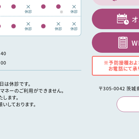
オ
W
40
※予防接種およ
00
お電話にて承
日は休診です。
〒
305-0042
茨城
マネーのご利用ができません。
たします。
いしております。