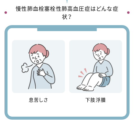
慢性肺血栓塞栓性肺高血圧症はどんな症
状？
息苦しさ
下肢浮腫