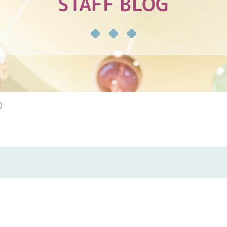
STAFF BLOG
⑤