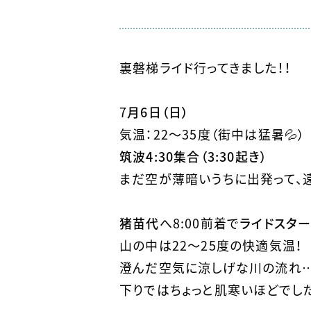
裏磐梯ライド行ってきました！！
7
月6日（日）
気温：22〜35度（街中は猛暑💦）
筑波4:30集合（3:30起き）
まだ空が薄暗いうちに出発って、
猪苗代
へ8:00前着で
ライドスター
山の中は22〜25度の快適気温！
澄んだ空気に涼しげな川の流れ…
下りではちょっと肌寒いほどでした