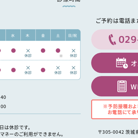
ご予約は電話ま
029
オ
W
40
※予防接種およ
00
お電話にて承
日は休診です。
〒
305-0042
茨城
マネーのご利用ができません。