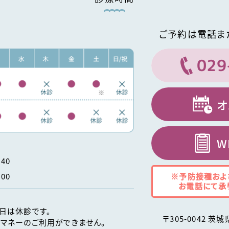
ご予約は電話ま
029
オ
W
40
※予防接種およ
00
お電話にて承
日は休診です。
〒
305-0042
茨城
マネーのご利用ができません。